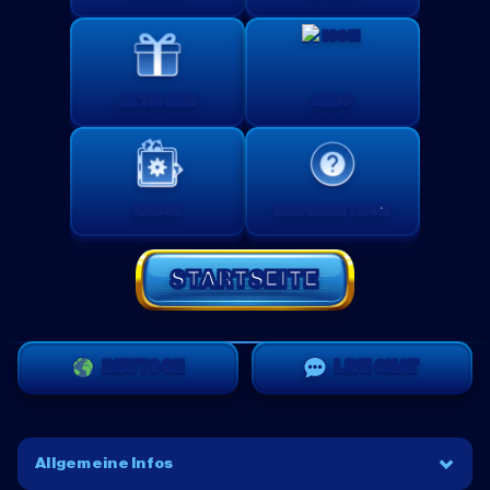
AKTIONEN
SHOP
KASSE
HILFEZENTRUM
STARTSEITE
DEUTSCH
LIVE CHAT
Allgemeine Infos