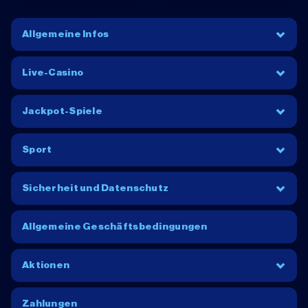
Allgemeine Infos
Live-Casino
Jackpot-Spiele
Sport
Sicherheit und Datenschutz
Allgemeine Geschäftsbedingungen
Aktionen
Zahlungen