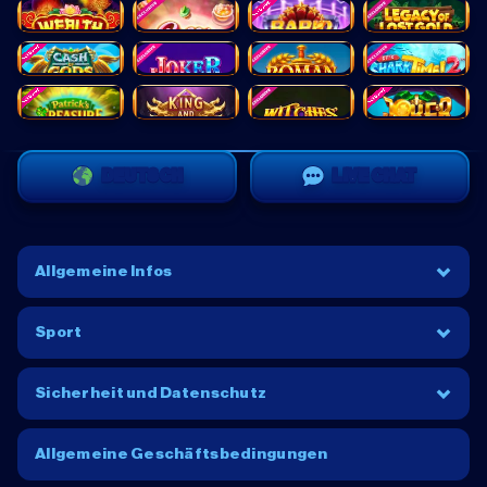
Wealth of the East
Sugar Blossom
Rapid Wild
Legacy of Lost Gold
Cash of Gods
Joker Jam
Roman Fortune
It's Shark Time 2
Patrick's Treasure Pots
King and Flame
Witches' Book
Joker Winpot
DEUTSCH
LIVE CHAT
Allgemeine Infos
Sport
Sicherheit und Datenschutz
Allgemeine Geschäftsbedingungen