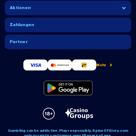
Aktionen
Zahlungen
Partner
Mehr
Gambling can be addictive. Play responsibly. SpinsOfGlory.com
only accepts customers over 18 years of age.