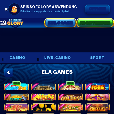
SPINSOFGLORY ANWENDUNG
ÖFFNEN
Erhalte die App für das beste Spiel
EINLOGGEN
REGISTRIEREN
CASINO
LIVE-CASINO
SPORT
ELA GAMES
NEU
NEU
It's Shark Time
Detective Fortune
Riches Express
Fish And Spins
Lucky Dwarfs
Pinatas Festival
Golden Till
Tea Party of Fortune
Flame Fruits Frenzy
Thunder Ball
Bandidos Bang!
Buffalo Force