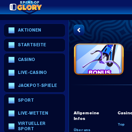
AKTIONEN
STARTSEITE
Bonus Crab
CASINO
LIVE-CASINO
JACKPOT-SPIELE
SPORT
Allgemeine
Casin
LIVE-WETTEN
Infos
VIRTUELLER
top
SPORT
über uns