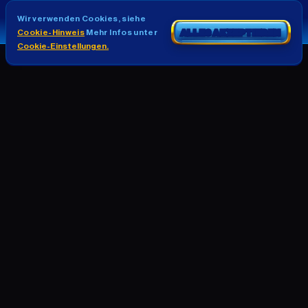
Wir verwenden Cookies, siehe
Cookie-Hinweis
Mehr Infos unter
ALLES AKZEPTIEREN
Cookie-Einstellungen.