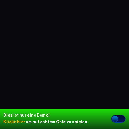
Dies ist nur eine Demo!
Klicke hier
um mit echtem Geld zu spielen.