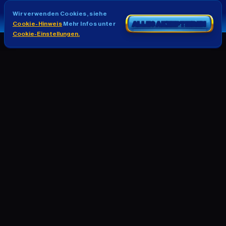
Wir verwenden Cookies, siehe
Cookie-Hinweis
Mehr Infos unter
ALLES AKZEPTIEREN
Cookie-Einstellungen.