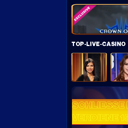
Crown of the 
TOP-LIVE-CASINO
Speed Roulette
SCHLIESSE 
ERDIENE 15