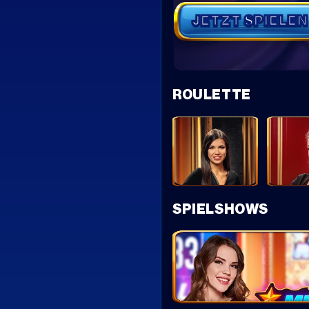
JETZT SPIELEN
ROULETTE
Speed Roulette
SPIELSHOWS
Mega Fire Blaze R