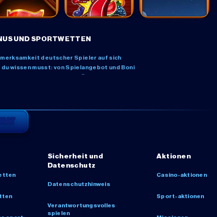
ONUS UND SPORTWETTEN
ufmerksamkeit deutscher Spieler auf sich
s du wissen musst: von Spielangebot und Boni
 eine ehrliche, vollständige Übersicht zu geben,
CHAT
ele als auch Sportwetten unter einem Dach
 Tischspiele, Live-Casino und ein umfangreiches
wird das Angebot durch spezielle Bereiche wie
Erlebnis weit über ein Standard-Casino hinaus
Sicherheit und
Aktionen
Datenschutz
etten
casino-aktionen
 das erste Mal ein Online-Casino besucht,
datenschutzhinweis
etten
sport-aktionen
verantwortungsvolles
 CASINO
spielen