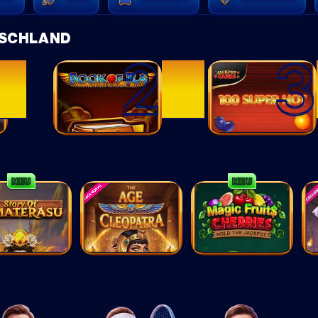
TSCHLAND
2
3
Express
Book of Ra
100 Super Hot
NEU
NEU
y Of Amaterasu
The Age of Cleopatra
Magic Fruit$: Cherries