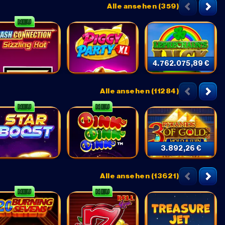
Alle ansehen (359)
NEU
Cash Connection Sizzling Hot
Piggy Party XL
Leprechaun's Luck
4.762.075,89 €
Alle ansehen (11284)
NEU
NEU
Star Boost: Hold and Win
Oink Oink Oink!
3 Pyramids of Gold: Hold & Win
3.892,26 €
Alle ansehen (13621)
NEU
NEU
0 Burning sevens
40 Super Hot Bell Link
Treasure Jet