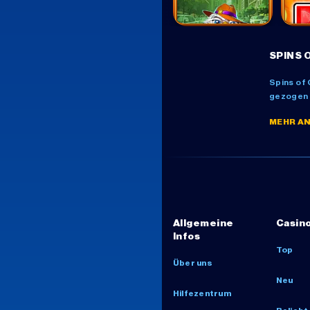
SPINS 
Spins of 
gezogen h
über Spor
MEHR A
damit du 
WAS IS
Casino S
vereint. 
Wettangeb
Challenge
Allgemeine
Casin
erweiter
Infos
top
Das Desig
über uns
findet si
neu
hilfezentrum
SPINS 