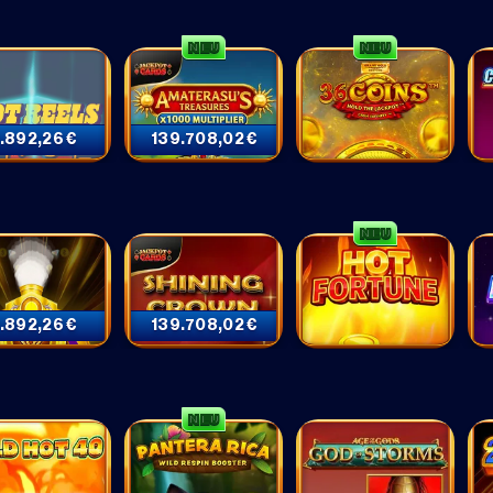
NEU
NEU
777 Hot Reels: Supercharged
Amaterasu's Treasures x1000
36 Coins Grand Gold Edition
.892,26 €
139.708,02 €
NEU
Super Grand Link Express: Hold & Win
Shining Crown
Hot Fortune Hold and Win
.892,26 €
139.708,02 €
NEU
ild Hot 40
Pantera Rica
Age of the Gods: God of Storms
2