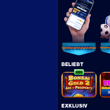
F
LIVE WETTEN
BELIEBT
NEU
Bonsai Gold 2: Age of Prosperity
3
EXKLUSIV