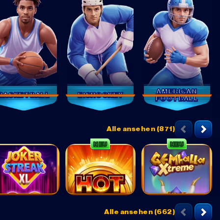
AMERICAN
BASKETBALL
EISHOCKEY
FOOTBALL
Alle ansehen (871)
NEU
NEU
Joker Streak XL: Hold and Win
Hot Step
Gemhalla Xtreme
Alle ansehen (662)