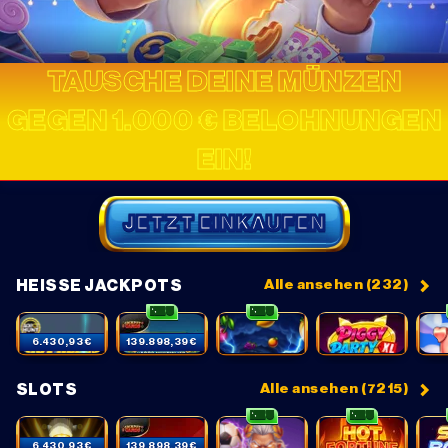
TAUSCHE DEINE MÜNZEN
GEGEN 1.000 € BELOHNUNGEN
EIN!
JETZT EINKAUFEN
HEISSE JACKPOTS
Alle ansehen (232)
NEU
NEU
777 Hot Reels: Supercharged
Amaterasu's Treasures x1000
Fruit Lightning 3x5
Piggy Party XL
Huf
6.430,93 €
139.898,39 €
SLOTS
Alle ansehen (7215)
NEU
NEU
Super Grand Link Express: Hold & Win
Shining Crown
3 Gods Of Goalympus
Hot Fortune Hold and Win
6.430,93 €
139.898,39 €