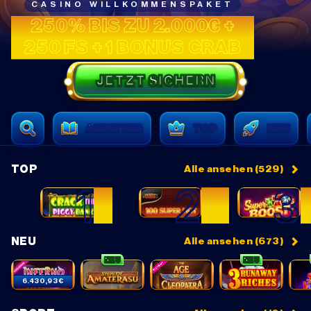
CASINO WILLKOMMENSPAKET
250% BIS ZU 2.000€ +
250 FS + 1 BONUS CRAB
JETZT SICHERN
ANBIETER
TOP
NEU
TOP
Alle ansehen (529)
1
2
3
Crack The Piggy Bank Express
100 Super Hot
Super 7's Boost
NEU
Alle ansehen (673)
NEU
NEU
Inferno Rising: Hold & Win
Story Of Amaterasu
The Age of Cleopatra
3 Runaway Riches
7's
6.430,93 €