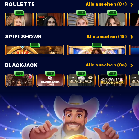
ROULETTE
Alle ansehen (87)
NEU
NEU
NEU
Gold Saloon Roulette
Vegas Roulette 500x
Gold Roulette
French Roulette
SPIELSHOWS
Alle ansehen (18)
NEU
NEU
Land of Ra
Gravity Wheel
BLACKJACK
Alle ansehen (85)
NEU
NEU
NEU
NEU
Gold Saloon Blackjack
Luxe Blackjack 2
VIP Blackjack 1
Gravity Blackjack