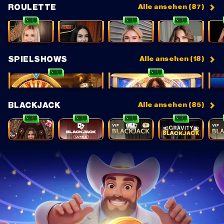
ROULETTE
Alle ansehen (87)
NEU
NEU
NEU
Gold Saloon Roulette
Vegas Roulette 500x
Gold Roulette
French Roulette
SPIELSHOWS
Alle ansehen (18)
NEU
NEU
Land of Ra
Gravity Wheel
BLACKJACK
Alle ansehen (85)
NEU
NEU
NEU
NEU
Gold Saloon Blackjack
Luxe Blackjack 2
VIP Blackjack 1
Gravity Blackjack