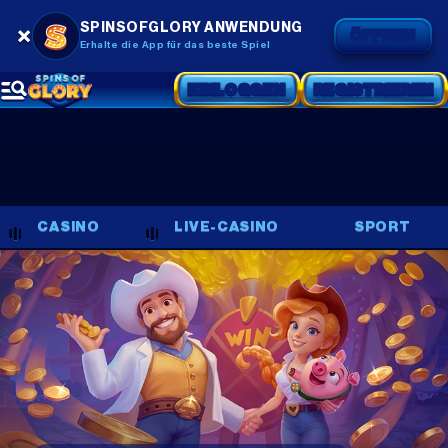
SPINSOFGLORY ANWENDUNG
ÖFFNEN
Erhalte die App für das beste Spiel
EINLOGGEN
REGISTRIEREN
CASINO
LIVE-CASINO
SPORT