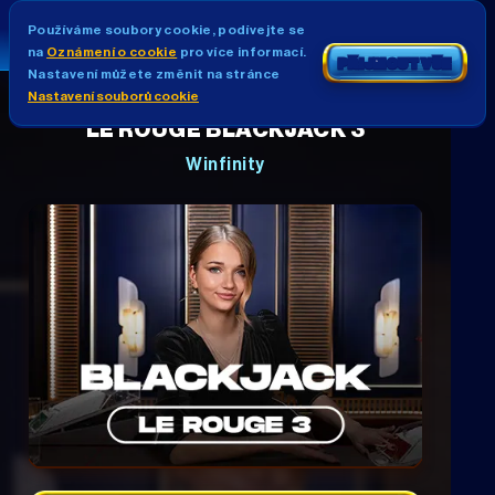
Používáme soubory cookie, podívejte se
na
Oznámení o cookie
pro více informací.
PŘIJMOUT VŠE
Nastavení můžete změnit na stránce
Nastavení souborů cookie
LE ROUGE BLACKJACK 3
Winfinity