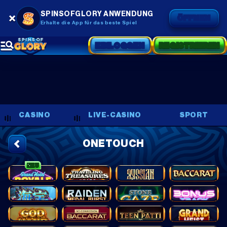
SPINSOFGLORY ANWENDUNG
ÖFFNEN
Erhalte die App für das beste Spiel
EINLOGGEN
REGISTRIEREN
CASINO
LIVE-CASINO
SPORT
ONETOUCH
NEU
Grand Hotel Royale
Traveling Treasures Africa
Russian Poker
Baccarat
Sea Treasure
Raiden Medal Burst
Stone Gaze
Bonus Track
God Hand
Baccarat No Commission
Teen Patti
Grand Heist Feature Buy