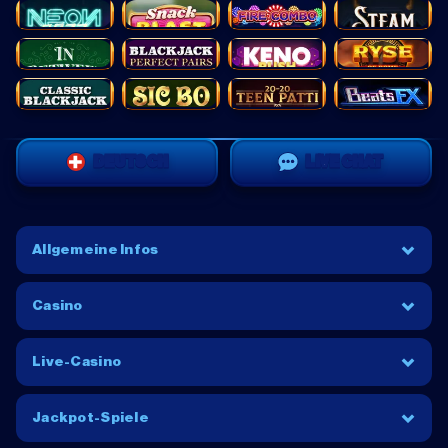
Neon 2077
Snack Blast
Fire Combo
Steam Vault
In Between Poker
Blackjack Classic Perfect Pairs
Keno Rush
Ryse of Rome
Blackjack Classic
Sic Bo
Teen Patti 20-20
Beats EX
DEUTSCH
LIVE CHAT
Allgemeine Infos
Casino
Live-Casino
Jackpot-Spiele