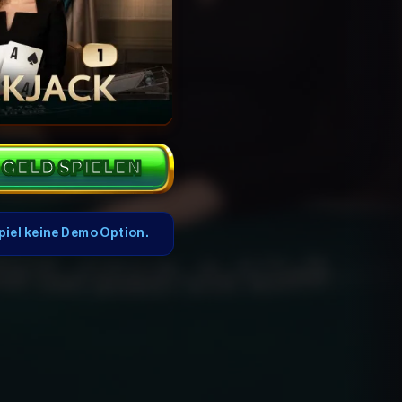
 GELD SPIELEN
piel keine Demo Option.