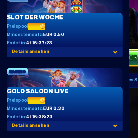
SLOT DER WOCHE
Preispool
1100
Mindesteinsatz:
EUR 0.50
Endet in:
4t 16:37:23
Details ansehen
UM ECHTES
CASINO
Leider hat dieses S
GOLD SALOON LIVE
Preispool
1100
Mindesteinsatz:
EUR 0.30
Endet in:
4t 16:38:23
Details ansehen