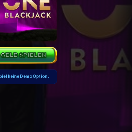
 GELD SPIELEN
piel keine Demo Option.