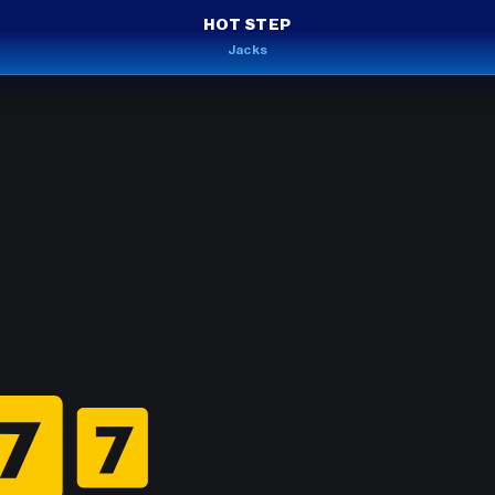
HOT STEP
Jacks