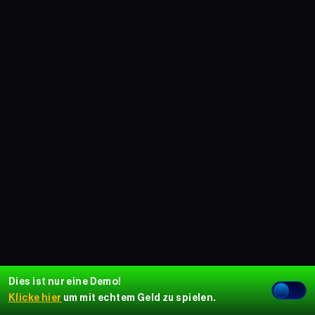
Dies ist nur eine Demo!
Klicke hier
um mit echtem Geld zu spielen.