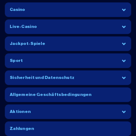
Casino
Live-Casino
Jackpot-Spiele
Sport
Sicherheit und Datenschutz
Allgemeine Geschäftsbedingungen
Aktionen
Zahlungen