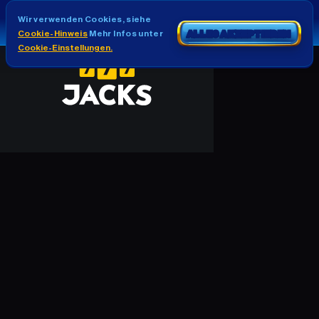
Wir verwenden Cookies, siehe
Cookie-Hinweis
Mehr Infos unter
ALLES AKZEPTIEREN
Cookie-Einstellungen.