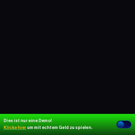
Dies ist nur eine Demo!
Klicke hier
um mit echtem Geld zu spielen.