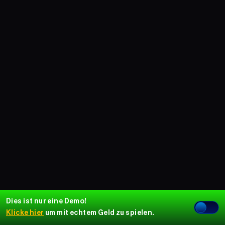
Dies ist nur eine Demo!
Klicke hier
um mit echtem Geld zu spielen.