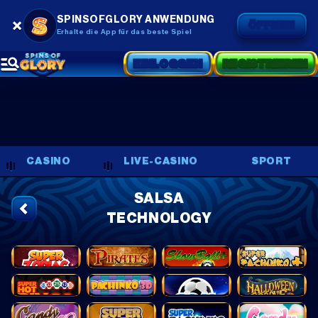
SPINSOFGLORY ANWENDUNG
ÖFFNEN
Erhalte die App für das beste Spiel
EINLOGGEN
REGISTRIEREN
CASINO
LIVE-CASINO
SPORT
SALSA
TECHNOLOGY
Super Zodiac Bingo
Pirates
Show Ball
Super Pachinko Plus
Super Hot Bingo
Pachinko 3D
Goal Bingo
Halloween Groove Bingo
Candy Bingo 3D
Super Flex Bingo
Super Pachinko
Candy Bingo