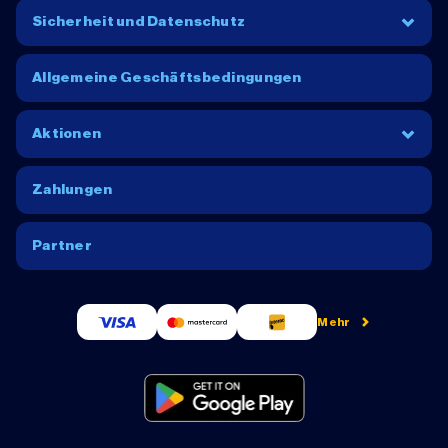
Sicherheit und Datenschutz
Allgemeine Geschäftsbedingungen
Aktionen
Zahlungen
Partner
Mehr