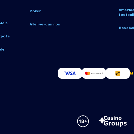
american
poker
football
piele
alle live-casinos
basebal
ckpots
ele
M