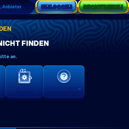
, Anbieter
EINLOGGEN
REGISTRIEREN
NDEN
NICHT FINDEN
itte an.
KASSE
HILFEZENTRUM