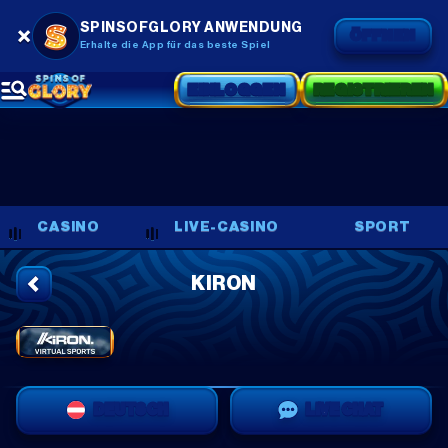
SPINSOFGLORY ANWENDUNG
ÖFFNEN
Erhalte die App für das beste Spiel
EINLOGGEN
REGISTRIEREN
CASINO
LIVE-CASINO
SPORT
KIRON
Kiron virtual sports
DEUTSCH
LIVE CHAT