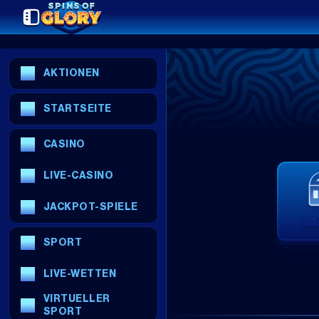
AKTIONEN
STARTSEITE
CASINO
LIVE-CASINO
JACKPOT-SPIELE
CA
SPORT
LIVE-WETTEN
VIRTUELLER
SPORT