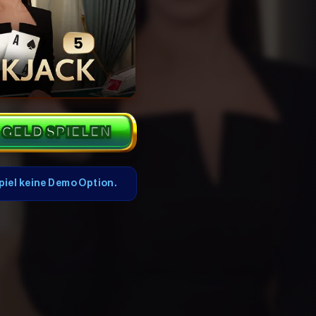
 GELD SPIELEN
piel keine Demo Option.