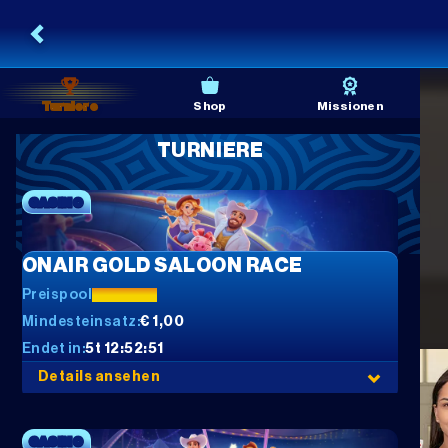
Turniere
Shop
Missionen
TURNIERE
CASINO
ONAIR GOLD SALOON RACE
Preispool
€ 10.000
Mindesteinsatz:
€ 1,00
Endet in:
5t 12:52:51
Details ansehen
CASINO