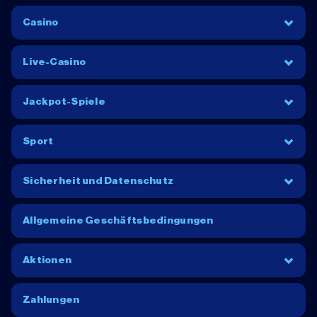
Casino
Live-Casino
Jackpot-Spiele
Sport
Sicherheit und Datenschutz
Allgemeine Geschäftsbedingungen
Aktionen
Zahlungen