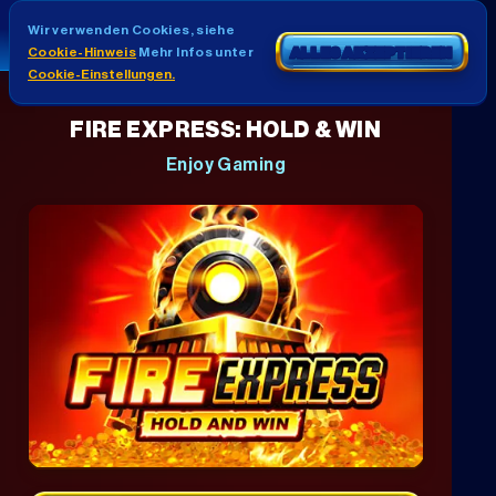
Wir verwenden Cookies, siehe
Cookie-Hinweis
Mehr Infos unter
ALLES AKZEPTIEREN
Cookie-Einstellungen.
FIRE EXPRESS: HOLD & WIN
Enjoy Gaming