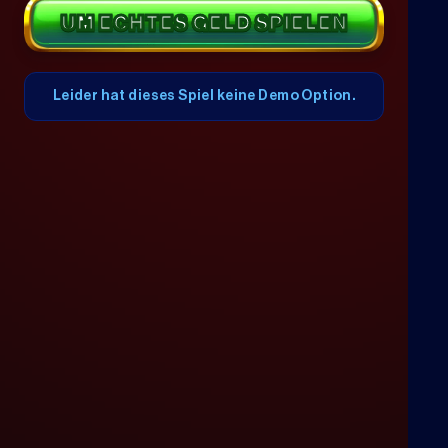
UM ECHTES GELD SPIELEN
Leider hat dieses Spiel keine Demo Option.