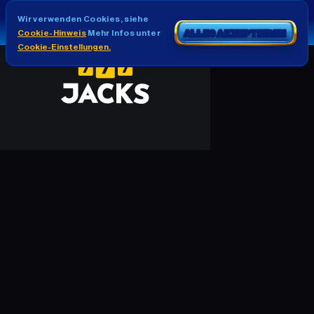
Wir verwenden Cookies, siehe
Cookie-Hinweis
Mehr Infos unter
ALLES AKZEPTIEREN
Cookie-Einstellungen.