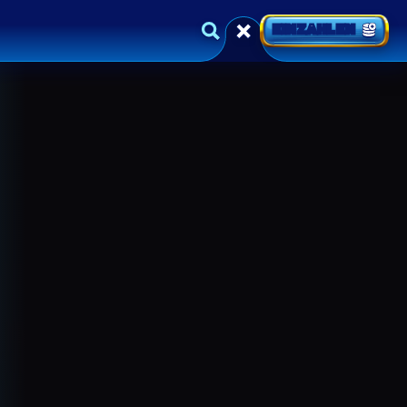
EINZAHLEN