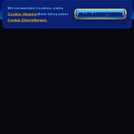
Wir verwenden Cookies, siehe
Cookie-Hinweis
Mehr Infos unter
ALLES AKZEPTIEREN
Cookie-Einstellungen.