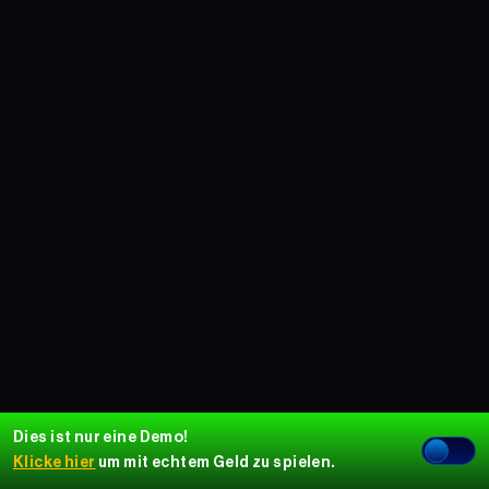
Dies ist nur eine Demo!
Klicke hier
um mit echtem Geld zu spielen.